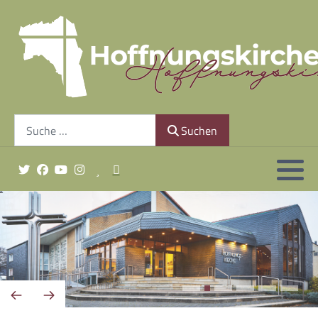
Gemeindeleitung
Unsere Geschichte
Suchen
Finanzierung
Suchen
Gottesdienst sonntags um 10:30 Uhr
Minis & Co.