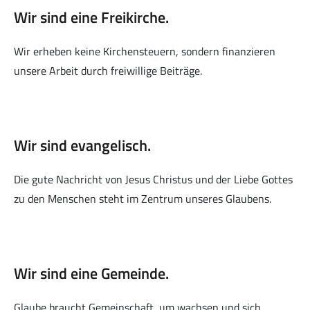
Wir sind eine Freikirche.
Musik zur Ehre Gottes
Wir erheben keine Kirchensteuern, sondern finanzieren
unsere Arbeit durch freiwillige Beiträge.
Wir sind evangelisch.
Bibelstunde
Die gute Nachricht von Jesus Christus und der Liebe Gottes
zu den Menschen steht im Zentrum unseres Glaubens.
HoffnungsKids
Wir sind eine Gemeinde.
Glaube braucht Gemeinschaft, um wachsen und sich