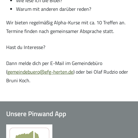
Wie lese ich die Bibel?
Warum mit anderen darüber reden?
Wir bieten regelmäßig Alpha-Kurse mit ca. 10 Treffen an.
Termine finden nach gemeinsamer Absprache statt.
Kleingruppen
Hast du Interesse?
Dann melde dich per E-Mail im Gemeindebüro
(
gemeindebuero@efg-herten.de
) oder bei Olaf Rudzio oder
Bruni Koch.
Alpha-Kurs
Unsere Pinwand App
Life Church