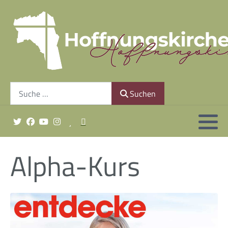
Gemeindeleitung
Unsere Geschichte
Suchen
Finanzierung
Suchen
Gottesdienst sonntags um 10:30 Uhr
Alpha-Kurs
Minis & Co.