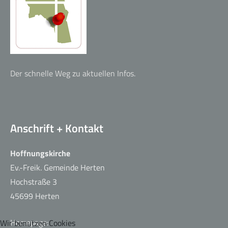
Café der guten Hoffnung
Der schnelle Weg zu aktuellen Infos.
Anschrift + Kontakt
Hoffnungskirche
Ev.-Freik. Gemeinde Herten
Hochstraße 3
45699 Herten
Homepage:
Wir benutzen Cookies