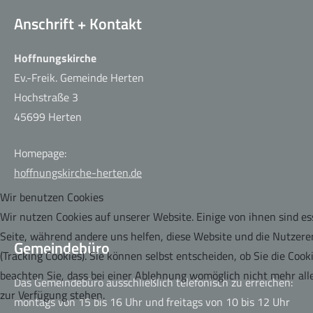
Anschrift + Kontakt
Hoffnungskirche
Ev.-Freik. Gemeinde Herten
Café der guten Hoffnung
Hochstraße 3
45699 Herten
Homepage:
hoffnungskirche-herten.de
Wir benutzen Cookies
Wir nutzen Cookies auf unserer Website. Einige von ihnen sind ess
Seite, während andere uns helfen, diese Website und die Nutzere
Gemeindebüro
(Tracking Cookies). Sie können selbst entscheiden, ob Sie die Coo
beachten Sie, dass bei einer Ablehnung womöglich nicht mehr alle
Das Gemeindebüro ausschließlich telefonisch zu erreichen:
zur Verfügung stehen.
montags von 15 bis 16 Uhr und freitags von 10 bis 12 Uhr