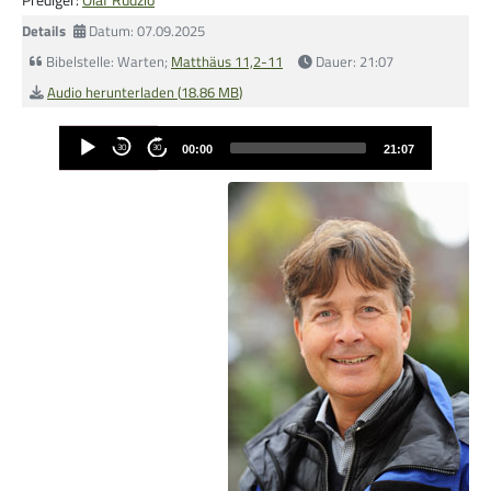
Details
Datum: 07.09.2025
Bibelstelle: Warten;
Matthäus 11,2-11
Dauer: 21:07
Musik zur Ehre Gottes
Audio herunterladen (
18.86 MB
)
Audio-
30
30
00:00
21:07
Player
Bibelstunde
HoffnungsKids