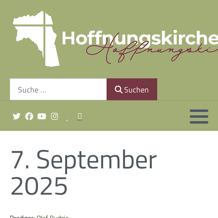
Gemeindeleitung
Unsere Geschichte
Suchen
Finanzierung
Suchen
Gottesdienst sonntags um 10:30 Uhr
7. September
2025
Minis & Co.
Prediger:
Olaf Rudzio