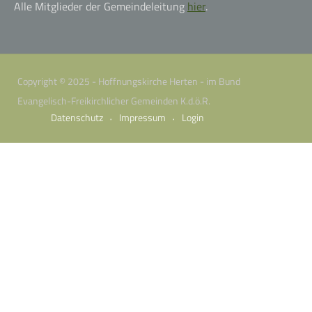
Alle Mitglieder der Gemeindeleitung
hier
.
Copyright © 2025 - Hoffnungskirche Herten - im Bund
Evangelisch-Freikirchlicher Gemeinden K.d.ö.R.
Datenschutz
Impressum
Login