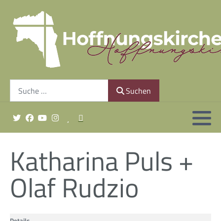
Gemeindeleitung
Unsere Geschichte
Suchen
Finanzierung
Suchen
Gottesdienst sonntags um 10:30 Uhr
Katharina Puls +
Olaf Rudzio
Minis & Co.
Details