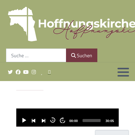
Gemeindeleitung
Unsere Geschichte
Suchen
Finanzierung
Suchen
Gottesdienst sonntags um 10:30 Uhr
Minis & Co.
Audio-
Player
30
30
00:00
30:05
Anzeige #